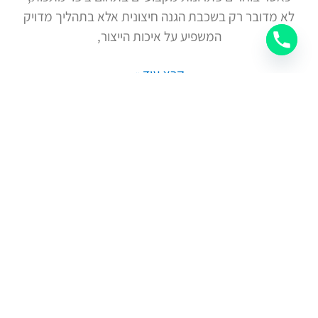
לא מדובר רק בשכבת הגנה חיצונית אלא בתהליך מדויק
המשפיע על איכות הייצור,
קרא עוד »
טען עוד
ניווט מהיר
פרטי
התקשרות
עמוד
הצהרת
03-7212777
הבית
נגישות
office@amza-