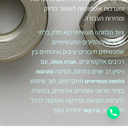
ומערכות אוטומטיות לשיפור הדיוק
ומהירות העבודה.
ציוד הלחמה תעשייתי הוא חלק בלתי
נפרד מהתהליכים התעשייתיים
שמבטיחים חיבורים יציבים ואיכותיים בין
רכיבים אלקטרוניים.
, עם
חברת אמזה
ניסיון רב שנים בתחום, מציעה
פתרונות
מתקדמים, תוך שימוש
הלחמה תעשייתיים
בציוד חדשני וחומרים איכותיים, במטרה
להבטיח תוצאות מדויקות ואמינות לכלל
לקוחותיה.
למידע נוסף
צרו קשר