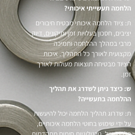
הלחמה תעשייתי איכותי?
ת: ציוד הלחמה איכותי מבטיח חיבורים
יציבים, חסכון בעלויות זמן ותיקונים, דיוק
מרבי במהלך ההלחמה ותמיכה
מקצועית לאורך כל התהליך. איכות
הציוד מבטיחה תוצאות מעולות לאורך
זמן.
ש: כיצד ניתן לשדרג את תהליך
ההלחמה בתעשייה?
ת: שדרוג תהליך הלחמה יכול להיעשות
על ידי שימוש בחוטי הלחמה איכותיים,
פלקס יעיל, טכנולוגיות חימום מתקדמות