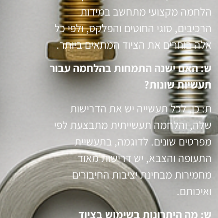
הלחמה מקצועי מתחשב במידות
הרכיבים, סוגי החוטים והפלקס, ולפי כל
אלה בוחרים את הציוד המתאים ביותר.
ש: האם ישנה התמחות בהלחמה עבור
תעשיות שונות?
ת: כן, לכל תעשייה יש את הדרישות
שלה, והלחמה תעשייתית מתבצעת לפי
מפרטים שונים. לדוגמה, בתעשיית
התעופה והצבא, יש דרישות מאוד
מחמירות מבחינת יציבות החיבורים
ואיכותם.
ש: מה היתרונות בשימוש בציוד