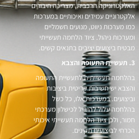
האלקטרוניקה הרכבית, מצריכה חיבורים
אלקטרוניים עמידים ואיכותיים במערכות
כמו מערכות ניווט, מנועים חשמליים
ומערכות ניהול. ציוד הלחמה תעשייתי
מבטיח ביצועים יציבים בתנאים קשים.
3. תעשיית התעופה והצבא
בהלחמה תעשייתית לתעשיית התעופה
והצבא יש חשיבות קריטית ביציבות
וביצועים. במערכות אלו, כל כשל
בהלחמה עלול להוביל לכישלון מערכתי
חמור, ולכן ציוד הלחמה תעשייתי איכותי
הכרחי לביצועים תקינים.