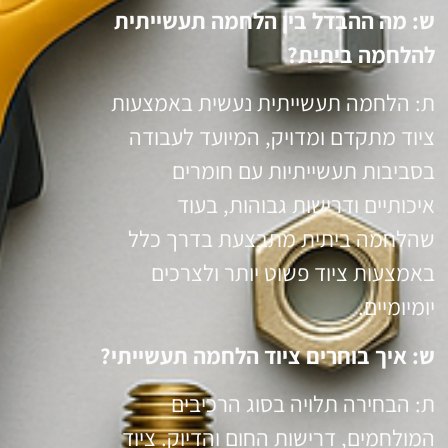
ש: מה ההבדל בין הלחמה תעשייתית
להלחמה ביתית?
ת: הלחמה תעשייתית נעשית באמצעות
ציוד מתקדם ומדויק, המיועד לעבודה
בסביבות תעשייתיות עם חומרים
איכותיים ודרישות גבוהות, בעוד
שהלחמה ביתית מתבצעת בדרך כלל
באמצעות ציוד פשוט יותר ולצרכים
יומיומיים.
ש: איך בוחרים ציוד הלחמה תעשייתי?
ת: הבחירה תלויה בסוג הרכיבים
המולחמים, דרישות החום והדיוק. ציוד